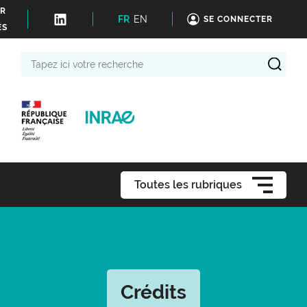
ER
FR
EN
SE CONNECTER
ÉS
Tapez
ici
votre
recherche
Toutes les rubriques
Crédits